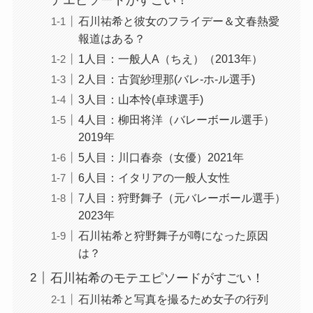
石川祐希と彼女のフライデー＆文春熱愛
報道はある？
1人目：一般人A（ちえ）（2013年）
2人目：古賀紗理那(バレ-ホ-ル選手)
3人目：山本怜(卓球選手)
4人目：柳田将洋（バレーボール選手）
2019年
5人目：川口春奈（女優）2021年
6人目：イタリアの一般人女性
7人目：狩野舞子（元バレーボール選手）
2023年
石川祐希と狩野舞子が噂になった原因
は？
石川祐希のモテエピソードがすごい！
石川祐希と写真を撮るため女子の行列