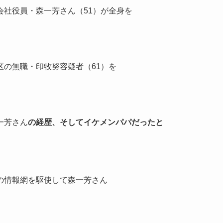
会社役員・森一芳さん（51）
が全身を
区の無職・印牧努容疑者（61）
を
一芳さん
の経歴、そしてイケメンパパだったと
の情報網を駆使して
森一芳さん