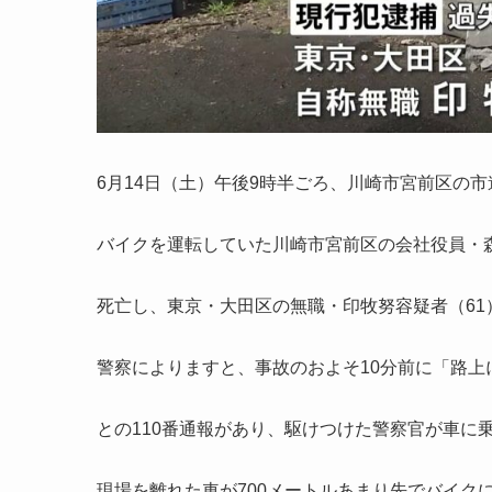
6月14日（土）午後9時半ごろ、
川崎市宮前区の市
バイクを運転していた
川崎市宮前区の会社役員・
死亡し
、東京・大田区の無職・印牧努容疑者（6
警察によりますと、事故のおよそ10分前に「路
との110番通報があり、
駆けつけた警察官が車に
現場を離れた車が700メートルあまり先でバイク