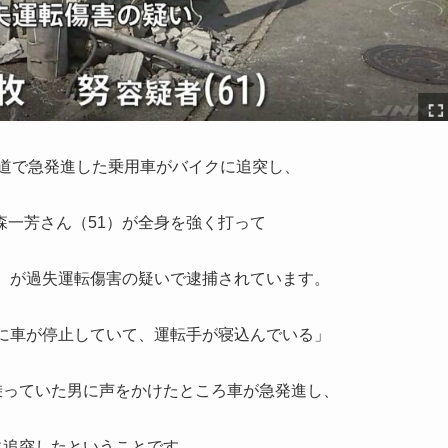
道
で急発進した乗用車がバイクに追突し、
森一芳さん（51）が全身を強く打って
1）が過失運転傷害の疑いで逮捕されています。
上に車が停止していて、運転手が寝込んでいる」
乗っていた男に声をかけたところ車が急発進
し、
に追突したということです。